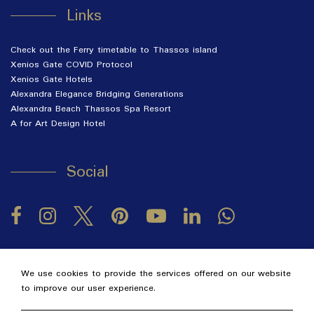
Links
Check out the Ferry timetable to Thassos island
Xenios Gate COVID Protocol
Xenios Gate Hotels
Alexandra Elegance Bridging Generations
Alexandra Beach Thassos Spa Resort
A for Art Design Hotel
Social
Facebook
Instagram
Twitter
Pinterest
LinkedIn
YouTube
2026 @ Alexandra Golden Thassos Boutique Hotel.
GCN:
We use cookies to provide the services offered on our website
122063330000.
to improve our user experience.
Hotel website
by: HOTELWIZE