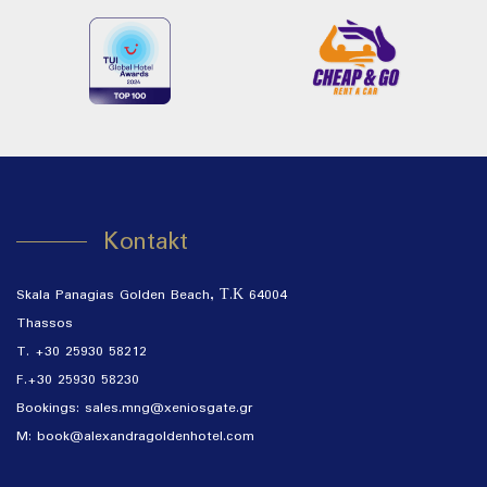
Kontakt
Skala Panagias Golden Beach, Τ.Κ 64004
Thassos
T. +30 25930 58212
F.+30 25930 58230
Bookings:
sales.mng@xeniosgate.gr
M: book@alexandragoldenhotel.com