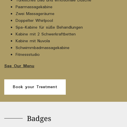
Türkisches Bad und emotionale Dusche
Paarmassagekabine
Zwei Massageräume
Doppelter Whirlpool
Spa-Kabine für süße Behandlungen
Kabine mit 2 Schwerkraftbetten
Kabine mit Nuvola
Schwimmbadmassagekabine
Fitnessstudio
See Our Menu
Book your Treatment
Badges