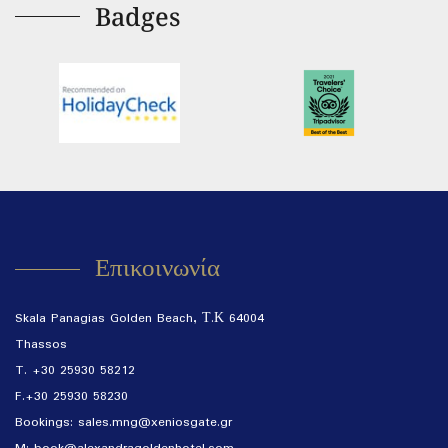
Badges
Επικοινωνία
Skala Panagias Golden Beach, Τ.Κ 64004
Thassos
T. +30 25930 58212
F.+30 25930 58230
Bookings:
sales.mng@xeniosgate.gr