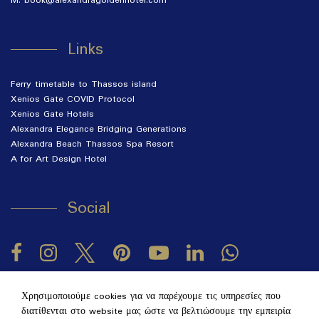
M: book@alexandragoldenhotel.com
Links
Ferry timetable to Thassos island
Xenios Gate COVID Protocol
Xenios Gate Hotels
Alexandra Elegance Bridging Generations
Alexandra Beach Thassos Spa Resort
A for Art Design Hotel
Social
Facebook
Instagram
Twitter
Pinterest
LinkedIn
YouTube
Χρησιμοποιούμε cookies για να παρέχουμε τις υπηρεσίες που
2026 @ Alexandra Golden Thassos Boutique Hotel.
ΓΕΜΗ:
διατίθενται στο website μας ώστε να βελτιώσουμε την εμπειρία