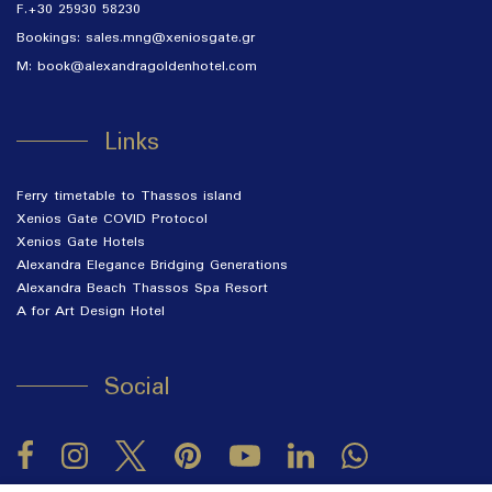
F.+30 25930 58230
Bookings:
sales.mng@xeniosgate.gr
M: book@alexandragoldenhotel.com
Links
Ferry timetable to Thassos island
Xenios Gate COVID Protocol
Xenios Gate Hotels
Alexandra Elegance Bridging Generations
Alexandra Beach Thassos Spa Resort
A for Art Design Hotel
Social
Facebook
Instagram
Twitter
Pinterest
LinkedIn
YouTube