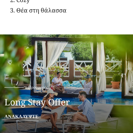
Θέα στη θάλασσα
Προσφορές
Long Stay Offer
ΑΝΑΚΑΛΥΨΤΕ