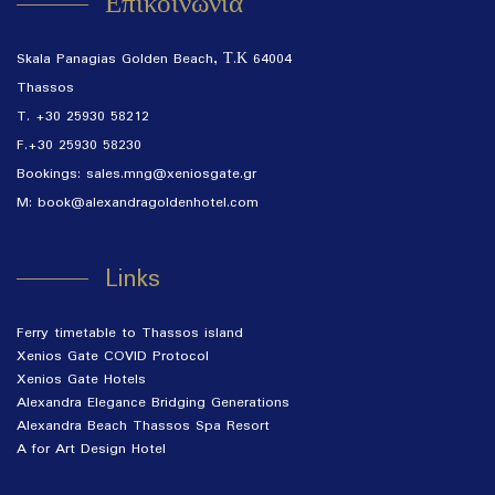
Επικοινωνία
Skala Panagias Golden Beach, Τ.Κ 64004
Thassos
T. +30 25930 58212
F.+30 25930 58230
Bookings:
sales.mng@xeniosgate.gr
M: book@alexandragoldenhotel.com
Links
Ferry timetable to Thassos island
Xenios Gate COVID Protocol
Xenios Gate Hotels
Alexandra Elegance Bridging Generations
Alexandra Beach Thassos Spa Resort
A for Art Design Hotel